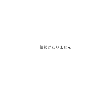
お気に入り物件
空き家バンクについて
サイト利用方法
個人情報保護方針
情報がありません
イベント情報・見学会
空き家のお話あれこれ
お問い合わせ